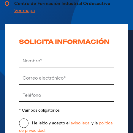
Centro de Formación Industrial Ordesactiva
Ver mapa
SOLICITA INFORMACIÓN
Por favor, deja este campo vacío.
* Campos obligatorios
He leído y acepto el
aviso legal
y la
política
de privacidad
.