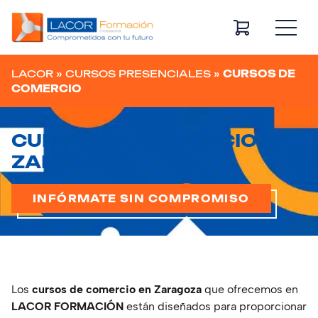
Navegación principal
LACOR
»
CURSOS PRESENCIALES
»
CURSOS DE
COMERCIO
CURSOS DE COMERCIO EN
ZARAGOZA
INFÓRMATE SIN COMPROMISO
Los
cursos de comercio en Zaragoza
que ofrecemos en
LACOR FORMACIÓN
están diseñados para proporcionar