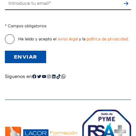
Por favor, deja este campo vacío.
* Campos obligatorios
He leído y acepto el
aviso legal
y la
política de privacidad
.
Facebook
Twitter
YouTube
Instagram
LinkedIn
TikTok
WhatsApp
Síguenos en