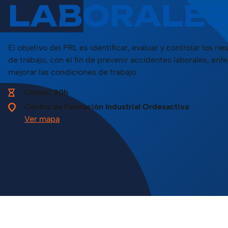
LABORALE
El objetivo del PRL es identificar, evaluar y controlar los ri
de trabajo, con el fin de prevenir accidentes laborales, en
mejorar las condiciones de trabajo.
Online: 30h
Centro de Formación Industrial Ordesactiva
Ver mapa