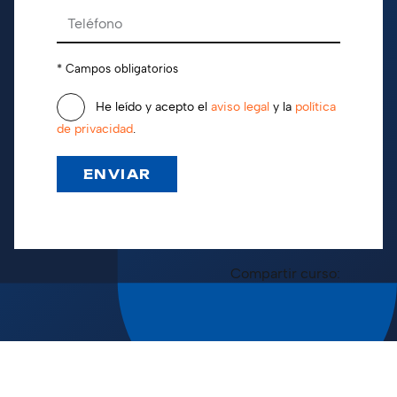
* Campos obligatorios
He leído y acepto el
aviso legal
y la
política
de privacidad
.
Compartir curso: