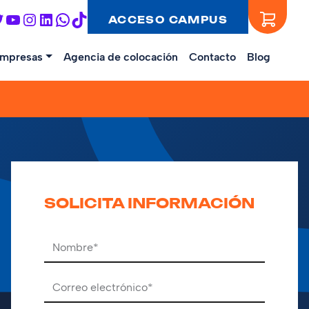
ebook
witter
YouTube
Instagram
LinkedIn
WhatsApp
TikTok
ACCESO CAMPUS
mpresas
Agencia de colocación
Contacto
Blog
SOLICITA INFORMACIÓN
Por favor, deja este campo vacío.