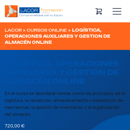
Navegación principal
LACOR
»
CURSOS ONLINE
»
LOGÍSTICA,
OPERACIONES AUXILIARES Y GESTION DE
ALMACÉN ONLINE
LOGÍSTICA, OPERACIONES
AUXILIARES Y GESTION DE
ALMACÉN ONLINE
En el curso se abordarán temas como los principios de la
logística, la recepción, almacenamiento y expedición de
mercancías, la gestión de inventarios y la organización
del almacén.
720,00
€