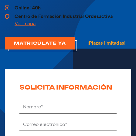
Online: 40h
Centro de Formación Industrial Ordesactiva
Ver mapa
LOGÍSTICA, OPERACIONES AUXILIARES Y GESTION DE ALMACÉN
¡Plazas limitadas!
MATRICÚLATE YA
SOLICITA INFORMACIÓN
Por favor, deja este campo vacío.