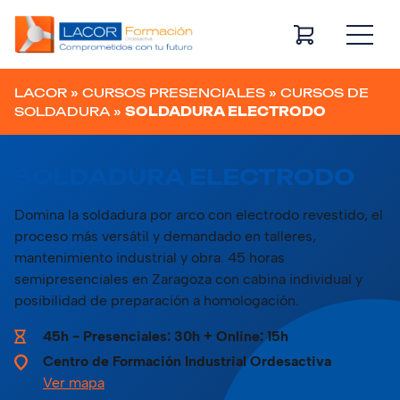
Navegación principal
LACOR
»
CURSOS PRESENCIALES
»
CURSOS DE
SOLDADURA
»
SOLDADURA ELECTRODO
SOLDADURA ELECTRODO
Domina la soldadura por arco con electrodo revestido, el
proceso más versátil y demandado en talleres,
mantenimiento industrial y obra. 45 horas
semipresenciales en Zaragoza con cabina individual y
posibilidad de preparación a homologación.
45h - Presenciales: 30h + Online: 15h
Centro de Formación Industrial Ordesactiva
Ver mapa