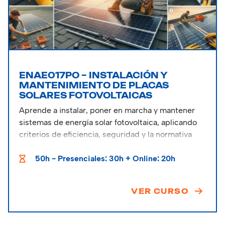
ENAE017PO – INSTALACIÓN Y
MANTENIMIENTO DE PLACAS
SOLARES FOTOVOLTAICAS
Aprende a instalar, poner en marcha y mantener
sistemas de energía solar fotovoltaica, aplicando
criterios de eficiencia, seguridad y la normativa
vigente.
50h - Presenciales: 30h + Online: 20h
Esta formación te especializa en uno de los
sectores con mayor proyección de futuro: las
VER CURSO
energías renovables. A través de un enfoque
técnico y práctico, dominarás desde los
componentes básicos de un sistema fotovoltaico