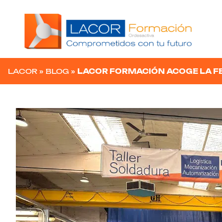
Navegación principal
LACOR
»
BLOG
»
LACOR FORMACIÓN ACOGE LA FE