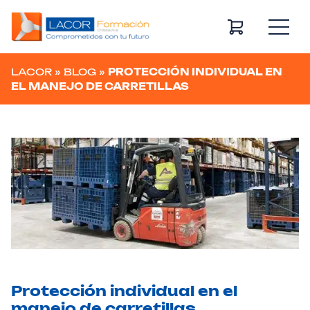
Navegación principal
LACOR
»
BLOG
»
PROTECCIÓN INDIVIDUAL EN
EL MANEJO DE CARRETILLAS
Protección individual en el
manejo de carretillas