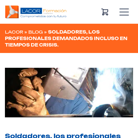
Navegación principal
LACOR
»
BLOG
»
SOLDADORES, LOS
PROFESIONALES DEMANDADOS INCLUSO EN
TIEMPOS DE CRISIS.
Soldadores, los profesionales