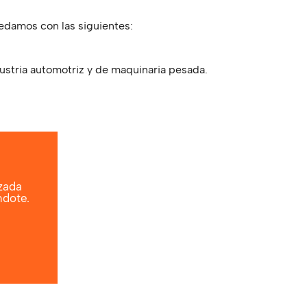
edamos con las siguientes:
dustria automotriz y de maquinaria pesada.
izada
ndote.