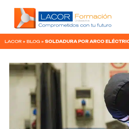
Navegación principal
LACOR
»
BLOG
»
SOLDADURA POR ARCO ELÉCTRI