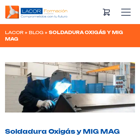
Navegación principal
LACOR
»
BLOG
»
SOLDADURA OXIGÁS Y MIG
MAG
Soldadura Oxigás y MIG MAG