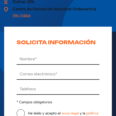
Online: 25h
Centro de Formación Industrial Ordesactiva
Ver mapa
SOLICITA INFORMACIÓN
Por favor, deja este campo vacío.
* Campos obligatorios
He leído y acepto el
aviso legal
y la
política