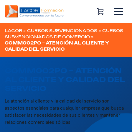
Navegación principal
LACOR
»
CURSOS SUBVENCIONADOS
»
CURSOS
SUBVENCIONADOS DE COMERCIO
»
COMM002PO – ATENCIÓN AL CLIENTE Y
CALIDAD DEL SERVICIO
COMM002PO – ATENCIÓN
AL CLIENTE Y CALIDAD DEL
SERVICIO
La atención al cliente y la calidad del servicio son
aspectos esenciales para cualquier empresa que busca
satisfacer las necesidades de sus clientes y mantener
relaciones comerciales sólidas.