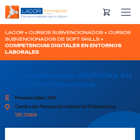
Navegación principal
LACOR
»
CURSOS SUBVENCIONADOS
»
CURSOS
SUBVENCIONADOS DE SOFT SKILLS
»
COMPETENCIAS DIGITALES EN ENTORNOS
LABORALES
Competencias digitales en
entornos laborales
Presenciales: 30h
Centro de Formación Industrial Ordesactiva
Ver mapa