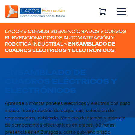
Navegación principal
LACOR
»
CURSOS SUBVENCIONADOS
»
CURSOS
SUBVENCIONADOS DE AUTOMATIZACIÓN Y
ROBÓTICA INDUSTRIAL
»
ENSAMBLADO DE
CUADROS ELÉCTRICOS Y ELECTRÓNICOS
ENSAMBLADO DE
CUADROS ELÉCTRICOS Y
ELECTRÓNICOS
Aprende a montar paneles eléctricos y electrónicos paso
a paso: interpretación de esquemas, selección de
componentes, cableado, técnicas de fijación y montaje
de componentes electrónicos en placas. 60 horas
presenciales en Zaragoza, curso subvencionado.