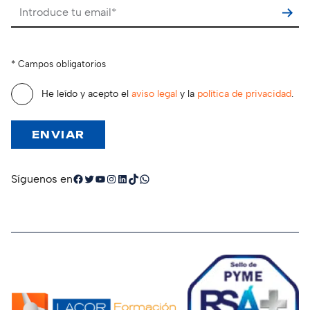
Por favor, deja este campo vacío.
* Campos obligatorios
He leído y acepto el
aviso legal
y la
política de privacidad
.
Facebook
Twitter
YouTube
Instagram
LinkedIn
TikTok
WhatsApp
Síguenos en